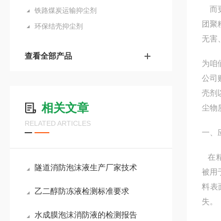
而更
铁路煤炭运输抑尘剂
团聚
环保结壳抑尘剂
无害
查看全部产品
为咱
公司
壳剂
相关文章
尘物
RELATED ARTICLES
一、
在精
隧道消防泡沫液生产厂家技术
被用
料表
乙二醇防冻液检测标准要求
失。
水成膜泡沫消防液的检测报告