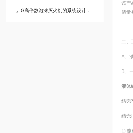
该产
G高倍数泡沫灭火剂的系统设计规范
储量
二、
A、
B、
液体
结壳
结壳
1)