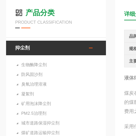
产品分类
详细
PRODUCT CLASSIFICATION
品
抑尘剂
规
主
生物酶降尘剂
防风固沙剂
液体
臭氧治理溶液
煤炭
凝絮剂
的煤
矿用泡沫降尘剂
费用
PM2.5治理剂
城市道路保湿抑尘剂
采用
煤矿道路运输抑尘剂