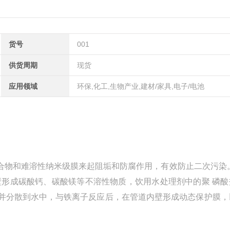
货号
001
供货周期
现货
应用领域
环保,化工,生物产业,建材/家具,电子/电池
络合物和难溶性纳米级膜来起阻垢和防腐作用，有效防止二次污染
供水管道内壁形成碳酸钙、碳酸镁等不溶性物质，饮用水处理剂中的聚 磷
并分散到水中，与铁离子反应后，在管道内壁形成动态保护膜，