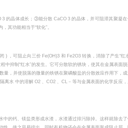
 3 的晶体成长；③能分散 CaCO 3 的晶体，并可阻滞其聚凝
内，其功能相当于“软化"。
可阻止向三价 Fe(OH)3 和 Fe2O3 转换，消除了产生“红
铁锈过程中抑制“红水"的发生。它可分散软的锈块，使其在金属表面
的数量，并使脱落的微量的铁锈在聚磷酸盐的分散效应作用下，成
水 中的溶解 O2 、CO2 、CL－等与金属表面的化学反应
中的钙、镁盐类形成水渣，水渣通过排污除掉。这样就除去了
动性，使之容易排出、同时有机物还会在金属表面形成阻止层，