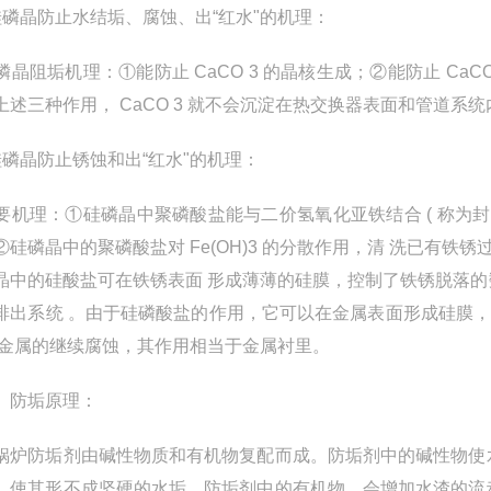
硅磷晶防止水结垢、腐蚀、出“红水"的机理：
晶阻垢机理：①能防止 CaCO 3 的晶核生成；②能防止 CaCO
上述三种作用， CaCO 3 就不会沉淀在热交换器表面和管道系统
硅磷晶防止锈蚀和出“红水"的机理：
机理：①硅磷晶中聚磷酸盐能与二价氢氧化亚铁结合 ( 称为封闭 ) ，
②硅磷晶中的聚磷酸盐对 Fe(OH)3 的分散作用，清 洗已有
晶中的硅酸盐可在铁锈表面 形成薄薄的硅膜，控制了铁锈脱落
排出系统 。由于硅磷酸盐的作用，它可以在金属表面形成硅膜，隔离
 金属的继续腐蚀，其作用相当于金属衬里。
）防垢原理：
防垢剂由碱性物质和有机物复配而成。防垢剂中的碱性物使水
，使其形不成坚硬的水垢。防垢剂中的有机物，会增加水渣的流