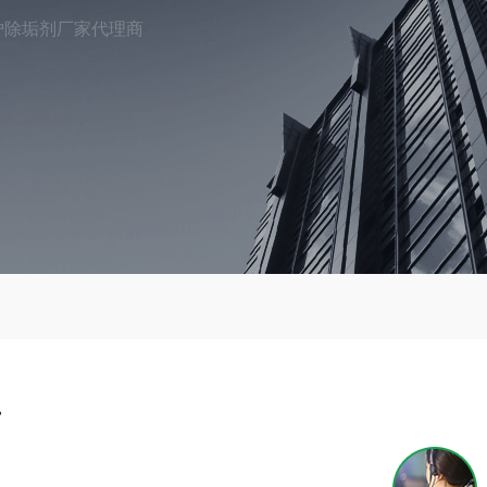
炉除垢剂厂家代理商
商