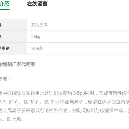
介绍
在线留言
牌
其他品牌
格
25kg
要用途
清洗剂
除垢剂厂家代理商
原理：
中硅磷酸盐系饮用水处理剂浓度约 3-5ppM 时，形成可溶性
的钙 (Ga) 、镁 (Mg) 、铁 (Fe) 等金属离子，容易在
述金属离子反应形成可溶性络合物，抑制碳酸钙与碳酸镁生成，
蚀、防水垢。