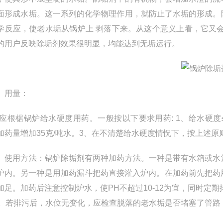
面形成水垢。这一系列的化学物理作用，就防止了水垢的形成。
学反应，使老水垢从锅炉上 剥落下来。从这个意义上看，它又
的用户反映除垢剂效果很明显，均能达到无垢运行。
）用量：
椐锅炉给水硬度用药。一般按以下要求用药: 1、给水硬度≤2
加药量增加35克/吨水。3、在不清楚给水硬度情怳下，按上述原
）使用方法：锅炉除垢剂有两种加药方法。一种是带有水箱或水
炉内。另一种是用加药漏斗把药直接灌入炉内。在加药前先把药
加足。加药后注意控制炉水，使PH不超过10-12为宜，同时定期
秒。若排污后，水位无变化，应检查脱落的老水垢是否堵塞了管路