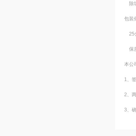
除垢
包装
25
保质
本公
1、
2、
3、