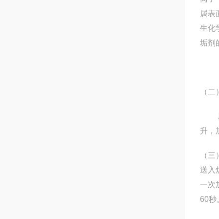
属表
生化
垢剂
（二
应根
升，
（三
送入
一次
60