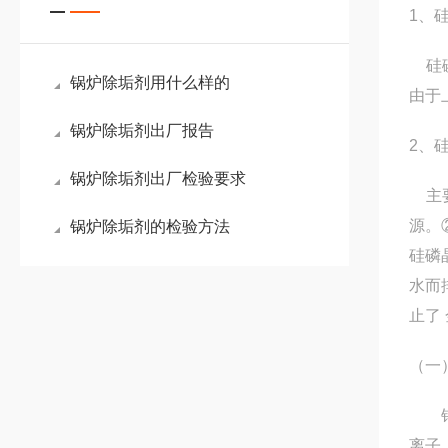
1、
硅磷
锅炉除垢剂用什么样的
由于
锅炉除垢剂出厂报告
2、
锅炉除垢剂出厂检验要求
主要
源。
锅炉除垢剂的检验方法
硅磷
水而
止了
（一
锅炉
离子