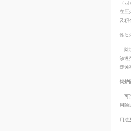
（四
在压
及积
性质
除垢
渗透
缓蚀
锅炉
可适
用除
用法