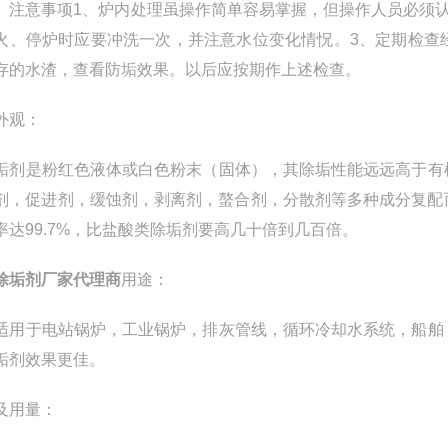
）注意事项1、炉内处理虽操作简单容易掌握，但操作人员必须
火、停炉时应要冲洗一次，并注意水位变化情怳。3、定期检查
存的水渣，查看防垢效果。以后应按期作上述检查。
外观：
剂是粉红色液体或白色粉末（固体），其除垢性能远远高于有
剂，促进剂，缓蚀剂，剥离剂，螯合剂，分散剂等多种成分复配
率达99.7%，比盐酸类除垢剂要高几十倍到几百倍。
除垢剂厂家代理商
用途：
用于电站锅炉，工业锅炉，排灰管线，循环冷却水系统，船舶
垢剂效果更佳。
及用量：