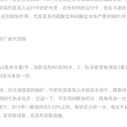
防垢剂是加入运行中的炉水里，在长时间的运行中，也会与老的
会起到除垢作用，尤其是某些硫酸盐和硅酸盐水垢严重的锅炉,经
毫米当量/升，加防垢剂40克/吨水。2、给水硬度每增加2毫
则适当多加一些。
池，但无省煤器的锅炉，可把药直接加入水箱或水池中，随着供
用80℃热水化开，过滤一下。可采用间断加药法，既每班加一次
排污，排污率一般保持在5-10%之间。每班至少排一次。每次不超
，若管路堵塞，应及时采取措施。