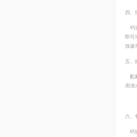
四、
钙垢
即可
蚀速
五、
配戴
用清
六、
钙垢