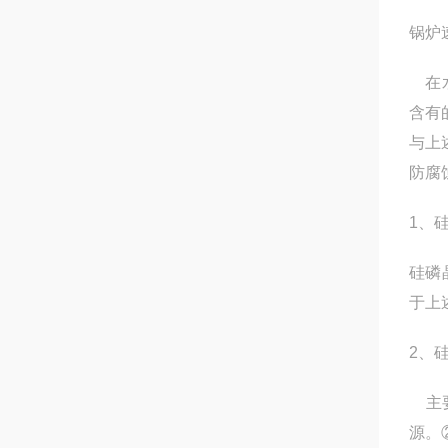
锅炉
在水
含有
与上
防腐
1、
硅磷
于上
2、
主要
源。