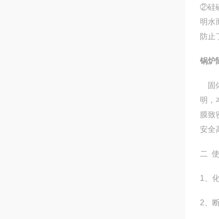
②硅
明水
防止
锅炉
固体
明，
膜致
安全
二 
1、
2、