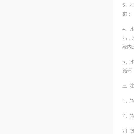
3、
束；
4、
污，
统内
5、
循环
三 
1、
2、
四 