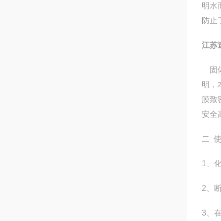
明水
防止
江苏
固体
明，
膜致
安全
二 
1、
2、
3、