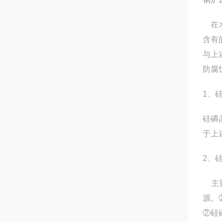
在水
含有
与上
防腐
1、
硅磷
于上
2、
主要
源。
②硅