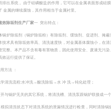
而排出系统 。由于硅磷酸盐的作用，它可以在金属表面形成硅膜，隔
了 金属的继续腐蚀，其作用相当于金属衬里。
速效除垢剂生产厂家
一 突出特点：
锅炉除垢剂（锅炉除垢粉）有除垢剂、缓蚀剂、促进剂、掩蔽
本技术具有除垢效率高、清洗速度快，对金属基体腐蚀小，在清
密完整。本产品不含有毒有害物质，因此使用安全、废液无污染
高效运行提供了保证。
使用方法 ：
化学清洗流程:水冲洗→酸洗除垢→水 冲 洗→钝化处理；
断开与锅炉无关的其它系统，将清洗槽、清洗泵跟锅炉联接成一
在模拟清洗状态下对清洗系统的泄漏情况进行检查，同时清除锅