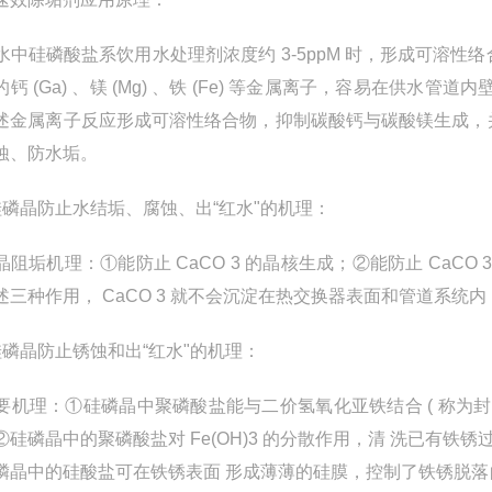
中硅磷酸盐系饮用水处理剂浓度约 3-5ppM 时，形成可溶
的钙 (Ga) 、镁 (Mg) 、铁 (Fe) 等金属离子，容易在
述金属离子反应形成可溶性络合物，抑制碳酸钙与碳酸镁生成，
蚀、防水垢。
硅磷晶防止水结垢、腐蚀、出“红水"的机理：
晶阻垢机理：①能防止 CaCO 3 的晶核生成；②能防止 CaCO
述三种作用， CaCO 3 就不会沉淀在热交换器表面和管道系统内
硅磷晶防止锈蚀和出“红水"的机理：
机理：①硅磷晶中聚磷酸盐能与二价氢氧化亚铁结合 ( 称为封闭 ) ，
②硅磷晶中的聚磷酸盐对 Fe(OH)3 的分散作用，清 洗已有
磷晶中的硅酸盐可在铁锈表面 形成薄薄的硅膜，控制了铁锈脱