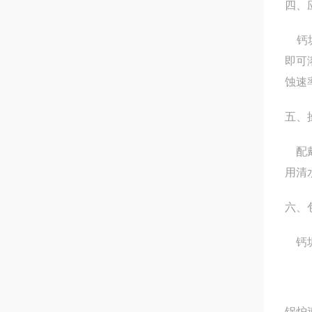
四、
钙垢
即可
蚀速
五、
配戴
用清
六、
钙垢
锅炉