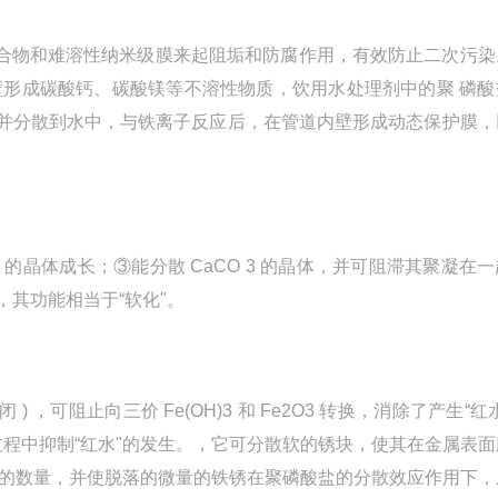
性络合物和难溶性纳米级膜来起阻垢和防腐作用，有效防止二次污
供水管道内壁形成碳酸钙、碳酸镁等不溶性物质，饮用水处理剂中的聚 磷
并分散到水中，与铁离子反应后，在管道内壁形成动态保护膜，
 3 的晶体成长；③能分散 CaCO 3 的晶体，并可阻滞其聚凝在
，其功能相当于“软化"。
可阻止向三价 Fe(OH)3 和 Fe2O3 转换，消除了产生“红
铁锈过程中抑制“红水"的发生。，它可分散软的锈块，使其在金属表
落的数量，并使脱落的微量的铁锈在聚磷酸盐的分散效应作用下，