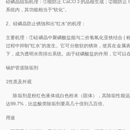
硅磷晶阻垢机理：①能防止 CaCO 3 的晶核生成；②能防止 
系统内，其功能相当于“软化"。
2、硅磷晶防止锈蚀和出“红水"的机理：
主要机理：①硅磷晶中聚磷酸盐能与二价氢氧化亚铁结合 ( 称为
过程中抑制“红水"的发生。它可分散软的锈块，使其在金属
下，成为透明水而排出系统。由于硅磷酸盐的作用，它可以在金
锅炉管道除垢剂
1性质及外观
除垢剂是粉红色液体或白色粉末（固体），其除垢性能远远
达99.7%，比盐酸类除垢剂要高几十倍到几百倍。
用途