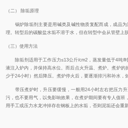
（二） 除垢原理
锅炉除垢剂主要是用碱类及碱性物质复配而成，成品为淡红
理。转型后的碳酸盐水垢不溶于水，但在转型中会从管壁上
（三）使用方法
除垢剂适用于工作压力≤13公斤/cm2，蒸发量低于4吨
液注入炉内，并保持高水位。而后点火升温、煮炉。煮炉的操
少于24小时）然后降压。煮炉停火后，要逐渐排污和补水，
带压煮炉时，升压要缓慢，一般用24小时左右把压力升至
污，也不要用气，以免影响效果，在煮炉期间要有专人值班
用手工或压力水龙冲掉存在钢板上的水垢，否则泥垢还会重