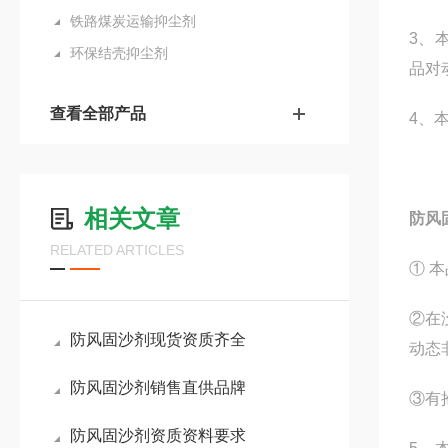
铁路煤炭运输抑尘剂
3、本
环保结壳抑尘剂
品对
查看全部产品
4、
相关文章
防风
RELATED ARTICLES
① 
②在
防风固沙剂现货资质齐全
动态
防风固沙剂销售直供品牌
③有
防风固沙剂资质资料要求