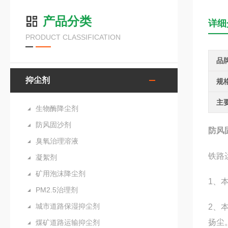
产品分类
详细
PRODUCT CLASSIFICATION
品
抑尘剂
规
主
生物酶降尘剂
防风固沙剂
防风
臭氧治理溶液
铁路
凝絮剂
矿用泡沫降尘剂
1、
PM2.5治理剂
城市道路保湿抑尘剂
2、
扬尘
煤矿道路运输抑尘剂