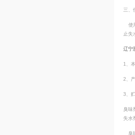
三、
使用
止失
辽宁
1、
2、
3、
臭味
失水
臭