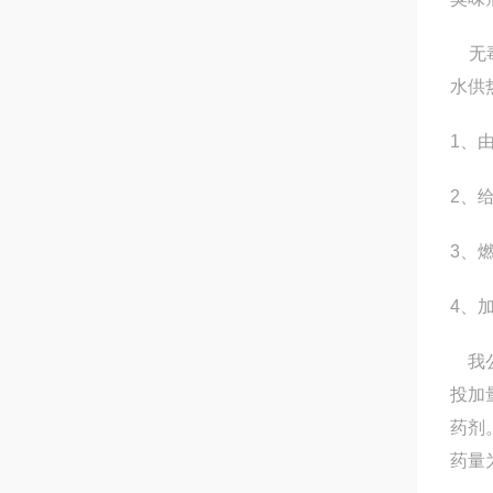
无毒
水供
1、
2、
3、
4、
我公
投加
药剂
药量