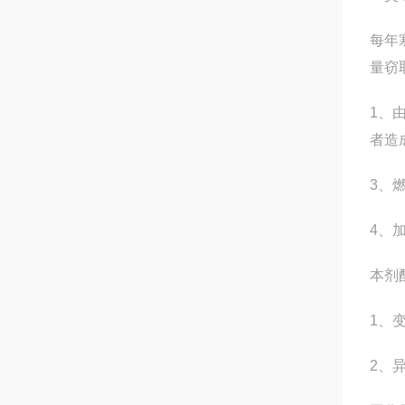
每年
量窃
1、
者造
3、
4、
本剂
1、
2、