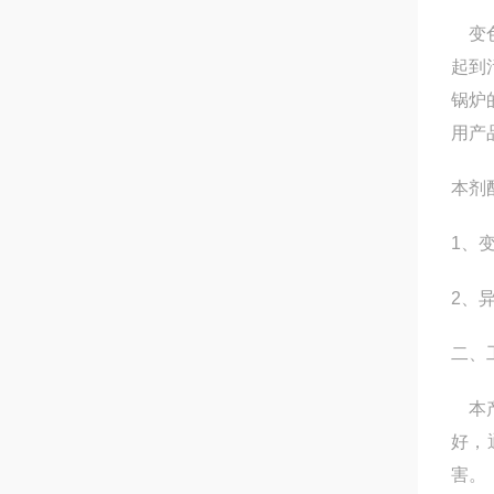
变色
起到
锅炉
用产
本剂
1、
2、
二、
本产
好，
害。