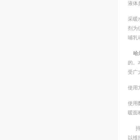
液体
采暖
剂为
哺乳
哈
的。
受广
使用
使用
暖面
持续
以维