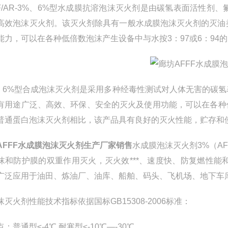
FF/AR-3%、6%型水成膜抗溶泡沫灭火剂是由碳氢表面活性
高效泡沫灭火剂。该灭火剂除具有一般水成膜泡沫灭火剂的灭油
能力，可以在各种低倍数泡沫产生设备中与水按3：97或6：94
%、6%型合成泡沫灭火剂是采用多种经毒性测试对人体无害的碳
有用途广泛、高效、环保、安全的灭火及使用功能，可以在各种低倍
普通蛋白泡沫灭火剂相比，该产品具有良好的灭火性能，贮存和使
AFFF水成膜泡沫灭火剂生产厂家销售
水成膜泡沫灭火剂3%（A
沫和防护膜的双重作用灭火，灭火效***、速度快、防复燃性
广泛应用于油田、炼油厂、油库、船舶、码头、飞机场、地下车
沫灭火剂性能技术指标依据国标GB15308-2006标准：
：普通型≤-4℃ 耐寒型≤-10℃—-30℃