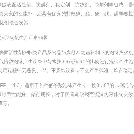
剂、氟碳表面活性剂、抗醇剂、稳定剂、抗冻剂、添加剂等组成，
类火灾的性能外，还具有优良的扑救醇、酯、醚、酮、醛等极性
的比例混合发泡。
氢表面活性剂护肤类产品及食品防腐原料为基料制成的泡沫灭火剂
数泡沫产生设备中与水按3:97或6:94的比例进行混合产生
用过程中无恶臭、***、不腐蚀设备，不会产生残渣，贮存稳定
FFF、-4℃）适用于各种低倍数泡沫产生器，按3：97的比例混
能和封闭性能好，储存期长，对于因管道破裂而流淌的液体火灾效
库等。