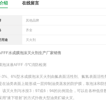
介绍
在线留言
牌
其他品牌
格
齐全
要用途
灭火剂
AFFF水成膜泡沫灭火剂生产厂家销售
膜泡沫液AFFF -5℃消防检测
FF-3%、6%型水成膜泡沫灭火剂由氟表面活性剂、氟氢表面
是在油类表面上能形成一层抑制油类蒸发的防护膜，靠泡沫和防护
。该灭火剂与水按3：97或6：94的比例混合，可以在各种低
采用“液下喷射"的方式扑救大型油类贮罐火灾。