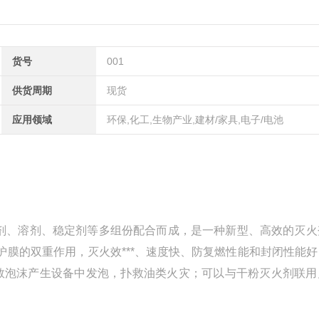
货号
001
供货周期
现货
应用领域
环保,化工,生物产业,建材/家具,电子/电池
活性剂、溶剂、稳定剂等多组份配合而成，是一种新型、高效的灭
膜的双重作用，灭火效***、速度快、防复燃性能和封闭性能好
倍数泡沫产生设备中发泡，扑救油类火灾；可以与干粉灭火剂联用