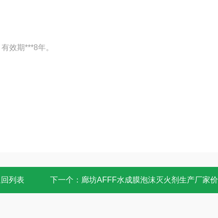
效期***8年。
返回列表
下一个：
廊坊AFFF水成膜泡沫灭火剂生产厂家