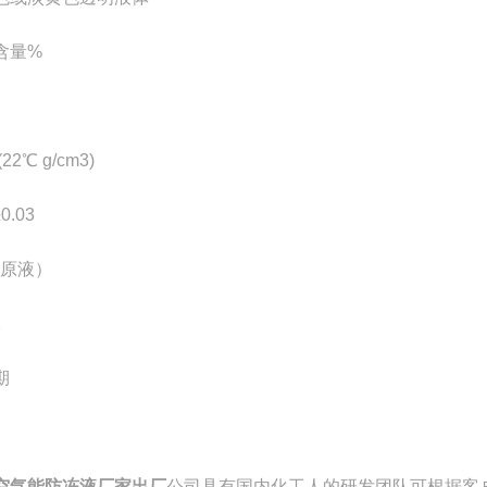
含量%
22℃ g/cm3)
±0.03
（原液）
1
期
空气能防冻液厂家出厂
公司具有国内化工人的研发团队可根据客