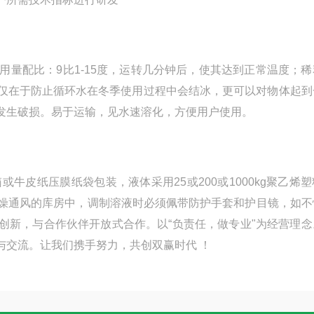
量配比：9比1-15度，运转几分钟后，使其达到正常温度；稀
仅在于防止循环水在冬季使用过程中会结冰，更可以对物体起到
发生破损。易于运输，见水速溶化，方便用户使用。
皮纸压膜纸袋包装，液体采用25或200或1000kg聚乙烯
干燥通风的库房中，调制溶液时必须佩带防护手套和护目镜，如不
创新，与合作伙伴开放式合作。以“负责任，做专业"为经营理念
与交流。让我们携手努力，共创双赢时代 ！