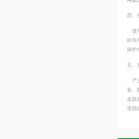
四、
使用
好先
保护
五、
产品
装，
皮肤
里我