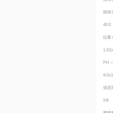
固体
40.0
比重 (
1.02
PH
9.0±
保质
5年
河北