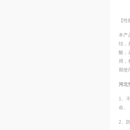
【性
本产
结，
酸，
用，
期使
河北
1、
命。
2、