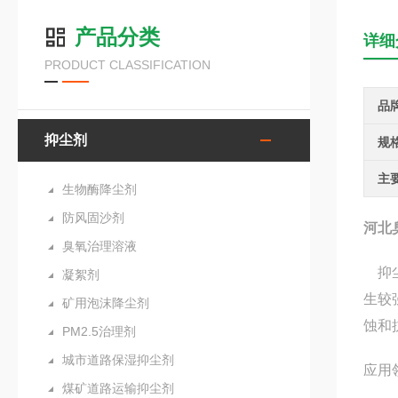
产品分类
详细
PRODUCT CLASSIFICATION
品
抑尘剂
规
主
生物酶降尘剂
防风固沙剂
河北
臭氧治理溶液
抑尘
凝絮剂
生较
矿用泡沫降尘剂
蚀和
PM2.5治理剂
城市道路保湿抑尘剂
应用
煤矿道路运输抑尘剂