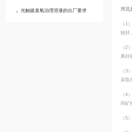
河北
光触媒臭氧治理溶液的出厂要求
（1
较好
（2
果好
（3
采取
（4
同矿
（5