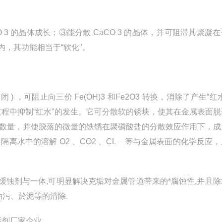
 3 的晶体成长；③能分散 CaCO 3 的晶体，并可阻滞其聚凝
内，其功能相当于“软化"。
，可阻止向三价 Fe(OH)3 和Fe2O3 转换，消除了产生“红
铁锈过程中抑制“红水"的发生。它可分散软的锈块，使其在金属表面
的数量，并使脱落的微量的铁锈在聚磷酸盐的分散效应作用下，成
离水中的溶解 O2 、CO2 、CL－等与金属表面的化学反应
缓蚀剂与一体,可明显解决克垢对金属管道带来的*腐蚀性,并且
油污、於泥等的清除.