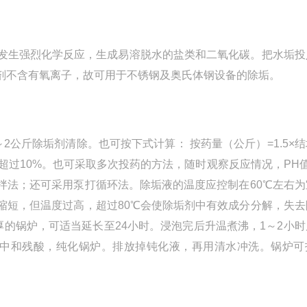
发生强烈化学反应，生成易溶脱水的盐类和二氧化碳。把水垢投
剂不含有氧离子，故可用于不锈钢及奥氏体钢设备的除垢。
公斤除垢剂清除。也可按下式计算： 按药量（公斤）=1.5×
10%。也可采取多次投药的方法，随时观察反应情况，PH值1-
拌法；还可采用泵打循环法。除垢液的温度应控制在60℃左右为
缩短，但温度过高，超过80℃会使除垢剂中有效成分分解，失去
厚的锅炉，可适当延长至24小时。浸泡完后升温煮沸，1～2小
便中和残酸，纯化锅炉。排放掉钝化液，再用清水冲洗。锅炉可