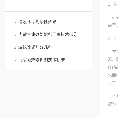
1、
硅磷
速效除垢剂酸性效果
由于
内蒙古速效除垢剂厂家技术指导
2、
速效除垢剂分几种
主要
源。
北京速效除垢剂技术标准
硅磷
水而
止了
本品
\清