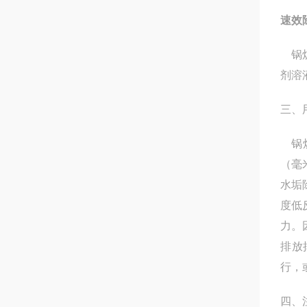
速效
锅炉
剂溶
三、
锅炉
（毫
水垢
度低
力。
排放
行，
四、