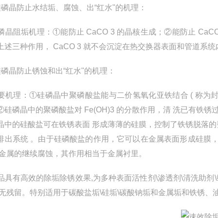
硅磷晶防止水结垢、腐蚀、出“红水"的机理：
晶阻垢机理：①能防止 CaCO 3 的晶核生成；②能防止 CaCO
上述三种作用， CaCO 3 就不会沉淀在热交换器表面和管道系统
硅磷晶防止锈蚀和出“红水"的机理：
机理：①硅磷晶中聚磷酸盐能与二价氢氧化亚铁结合 ( 称为封闭 ) 
②硅磷晶中的聚磷酸盐对 Fe(OH)3 的分散作用，清 洗已有
晶中的硅酸盐可在铁锈表面 形成薄薄的硅膜，控制了铁锈脱落
排出系统 。由于硅磷酸盐的作用，它可以在金属表面形成硅膜，隔
 金属的继续腐蚀，其作用相当于金属衬里。
具有高效的除垢除锈效果,为多种表面活性剂\渗透剂\清洗助剂\
洗无残留。特别适用于碳酸盐垢\硅垢\碳酸钠垢和金属垢和铁锈、