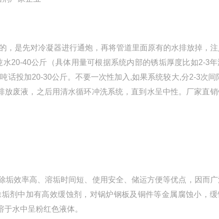
的，是先对冷凝器进行通炮，再将管道里面原有的水排放掉，注
水20-40公斤（具体用量可根据系统内部的锈垢厚度比如2-3
话投加20-30公斤。不要一次性加入,如果系统较大,分2-3次间
，排放废液，之后用清水循环冲洗系统，直到水呈中性。厂家直销
除垢效率高、溶垢时间短、使用安全、储运方便等优点，因而广
除垢剂中加有高效缓蚀剂，对锅炉钢板及铜件等金属腐蚀小，缓
溶于水中呈粉红色液体。