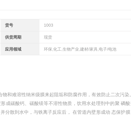
货号
1003
供货周期
现货
应用领域
环保,化工,生物产业,建材/家具,电子/电池
络合物和难溶性纳米级膜来起阻垢和防腐作用，有效防止二次污染
供水管道内壁形成碳酸钙、碳酸镁等不溶性物质，饮用水处理剂中的聚 磷
并分散到水中，与铁离子反应后， 在管道内壁形成动 态保护膜