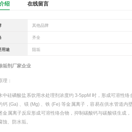
介绍
在线留言
牌
其他品牌
格
齐全
要用途
阻垢
除垢剂厂家企业
原理：
中硅磷酸盐系饮用水处理剂浓度约 3-5ppM 时，形成可溶性
的钙 (Ga) 、镁 (Mg) 、铁 (Fe) 等金属离子，容易在
述金属离子反应形成可溶性络合物，抑制碳酸钙与碳酸镁生成， 
腐蚀、防水垢。