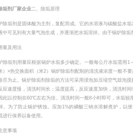
除垢剂厂家企业
二、除垢原理
除垢剂是固体酸为主剂，复配而成。它的水溶液与碳酸盐水垢
液中可见到有大量气泡生成，并逐渐把水垢溶掉。由于锅炉除垢
用量及用法
除垢剂用量应根据锅炉水垢多少确定。一般每公斤水垢需用1～2
米）×热交换面积（米2）锅炉除垢剂配制的清洗液浓度一般不要超过
除尽为止。锅炉除垢剂除垢的方法可采用浸泡加压缩空气鼓泡搅
反应速度慢，清洗时间长；温度提高，反应速度加快，清洗时间
因此以控制在60℃左右为佳。清洗时间一般8小时即可，水垢较
掉。为了防止锅炉锈蚀。应加1%的磷酸三钠水溶解煮炉，以
或进行保养以备使用。
注意事项