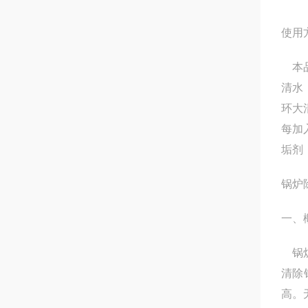
使用
本品
清水
环大
每加
垢剂
锅炉
一、
锅炉
清除
高。