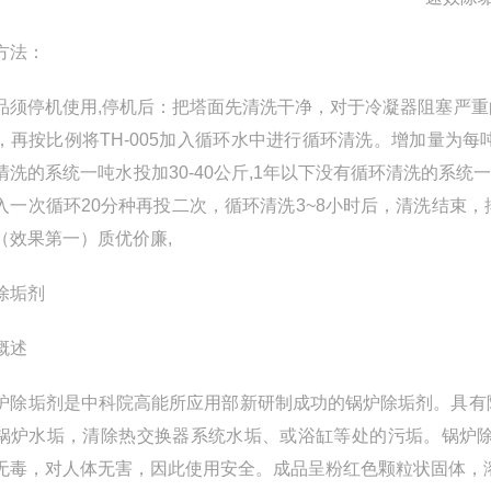
方法：
须停机使用,停机后：把塔面先清洗干净，对于冷凝器阻塞严重
，再按比例将TH-005加入循环水中进行循环清洗。增加量为每吨
清洗的系统一吨水投加30-40公斤,1年以下没有循环清洗的系统一吨
入一次循环20分种再投二次，循环清洗3~8小时后，清洗结束
（效果第一）质优价廉,
除垢剂
概述
除垢剂是中科院高能所应用部新研制成功的锅炉除垢剂。具有
锅炉水垢，清除热交换器系统水垢、或浴缸等处的污垢。锅炉
无毒，对人体无害，因此使用安全。成品呈粉红色颗粒状固体，