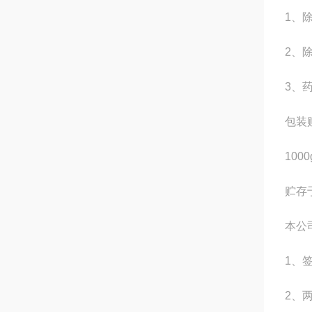
1、
2、
3、
包装
100
贮存
本公
1、
2、