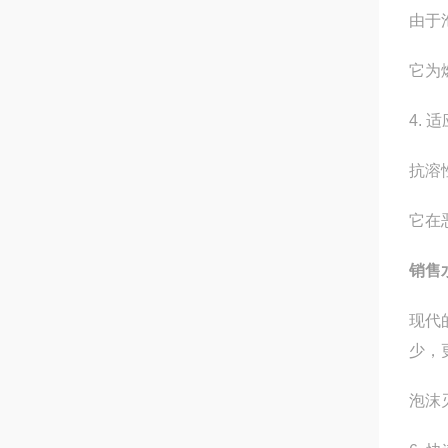
由于
它为
4. 
抗溶
它在
销售
现代
少，
泡沫