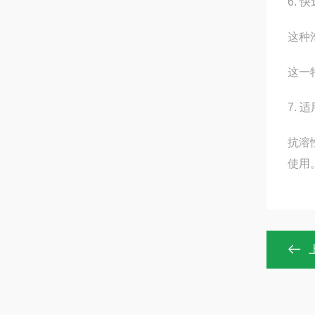
6. 
这种
这一
7.
抗溶
使用