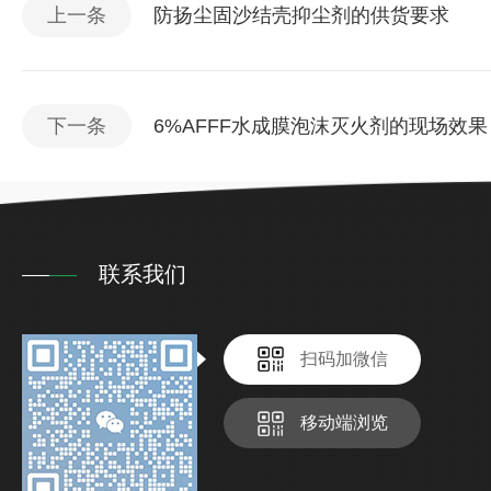
上一条
防扬尘固沙结壳抑尘剂的供货要求
下一条
6%AFFF水成膜泡沫灭火剂的现场效果
联系我们
扫码加微信
移动端浏览