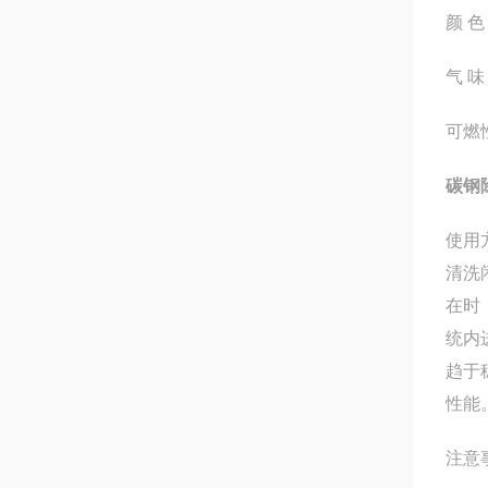
颜 
气 味
可燃
碳钢
使用
清洗
在时
统内
趋于
性能
注意