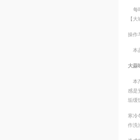
每吨
【大
操作
本品
大蒜
本产
感是
垢缓
寒冷
作洗