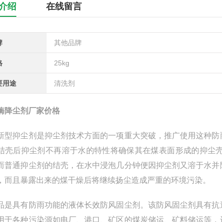
介绍
在线留言
牌
其他品牌
格
25kg
要用途
清洗剂
酶降尘剂厂家价格
新型抑尘剂是抑尘剂技术方面的一项重大突破，推广使用这种防
结壳后抑尘剂不再溶于水的特性将确保其在煤表面形成的抑尘
而普通抑尘剂的结壳，在水中浸泡几分钟便因抑尘剂又溶于水并
，而且暴露出来的煤干燥后将继续扬尘造成严重的环境污染。
品是具有防雨功能的液体长效防风固尘剂。该防风固尘剂具有抗
用于各种污染源如电厂、港口、矿区的煤炭储运、矿料储运等，