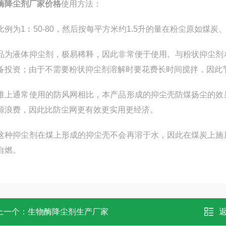
酶降尘剂厂家价格
使用方法：
比例为1︰50-80，然后按每平方米约1.5升的量在粉尘原如煤
品为液体抑尘剂，极易稀释，因此非常便于使用。与粉状抑尘剂
备投资；由于不需要粉状抑尘剂溶解时要花费长时间搅拌，因此
堆上通常使用的防风网相比，本产品形成的抑尘壳防煤扬尘的效
源浪费，因此比防尘网更有效更实用更经济。
这种抑尘剂在煤上形成的抑尘壳不会再溶于水，因此在煤炭上施
自燃。
上一个：
生物酶降尘剂生产厂家