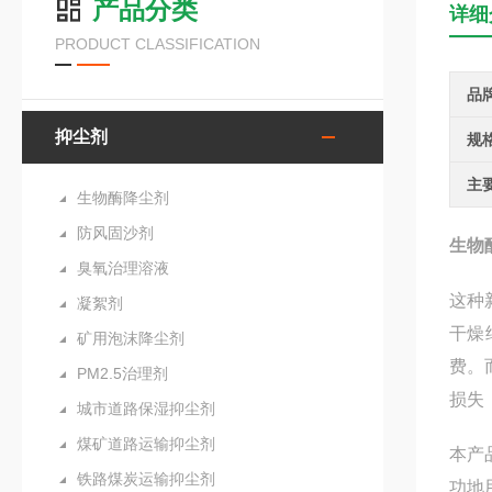
产品分类
详细
PRODUCT CLASSIFICATION
品
抑尘剂
规
主
生物酶降尘剂
防风固沙剂
生物
臭氧治理溶液
这种
凝絮剂
干燥
矿用泡沫降尘剂
费。
PM2.5治理剂
损失
城市道路保湿抑尘剂
煤矿道路运输抑尘剂
本产
铁路煤炭运输抑尘剂
功地