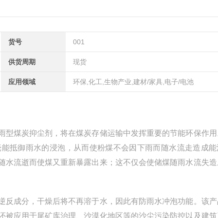
货号
001
供货周期
现货
应用领域
环保,化工,生物产业,建材/家具,电子/电池
雨型煤炭抑尘剂，将在煤炭存储运输中发挥重要的节能环保作用
壳能抵御雨水的浸泡，从而使粉煤不会因下雨而随水流走造成能
随水流逝而使煤又重新暴露出来；这不仅会使储煤随雨水流失造
逆反成分，干燥后将不再溶于水，因此有防雨水冲泡功能。该产
还被应用于尾矿库治理、沙漠化地区等的沙尘污染防控以及建筑