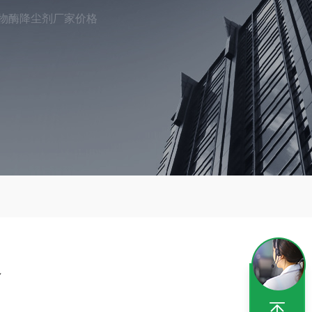
物酶降尘剂厂家价格
格