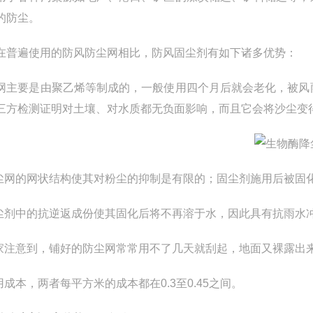
的防尘。
在普遍使用的防风防尘网相比，防风固尘剂有如下诸多优势：
网主要是由聚乙烯等制成的，一般使用四个月后就会老化，被风
三方检测证明对土壤、对水质都无负面影响，而且它会将沙尘变
防尘网的网状结构使其对粉尘的抑制是有限的；固尘剂施用后被固
固尘剂中的抗逆返成份使其固化后将不再溶于水，因此具有抗雨水
大家注意到，铺好的防尘网常常用不了几天就刮起，地面又裸露出
使用成本，两者每平方米的成本都在0.3至0.45之间。