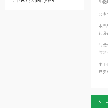
防风固沙剂的供货标准
生物
兑水
本产
的设
与煤
与能
由于
煤炭