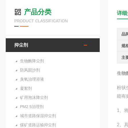
产品分类
详细
PRODUCT CLASSIFICATION
品
抑尘剂
规
主
生物酶降尘剂
防风固沙剂
生物
臭氧治理溶液
粉状
凝絮剂
能有
矿用泡沫降尘剂
PM2.5治理剂
1、
城市道路保湿抑尘剂
2、
煤矿道路运输抑尘剂