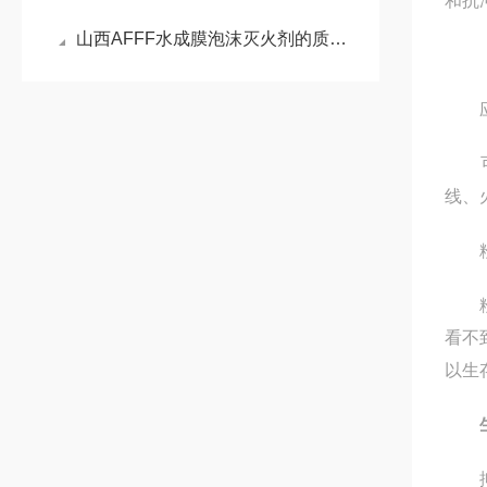
和抗
山西AFFF水成膜泡沫灭火剂的质检报告
应
可广
线、
粉尘
粉尘
看不
以生
抑尘