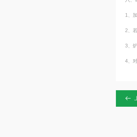
1、
2、
3、
4、