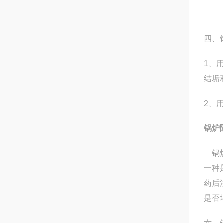
四、
1、
结垢
2、
锅炉
锅炉
一种
药后
是否
六、