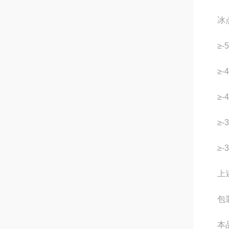
冰点
≥-5
≥-4
≥-4
≥-3
≥-
上述
包
本品