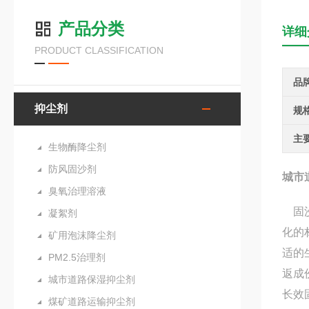
产品分类
详细
PRODUCT CLASSIFICATION
品
抑尘剂
规
主
生物酶降尘剂
防风固沙剂
城市
臭氧治理溶液
固沙
凝絮剂
化的
矿用泡沫降尘剂
适的
PM2.5治理剂
返成
城市道路保湿抑尘剂
长效
煤矿道路运输抑尘剂