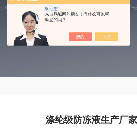
：
首页
产品中心
防冻液
涤纶级乙二醇防冻液
涤纶
欢迎您！
来自局域网的朋友！有什么可以帮
助您的吗？
涤纶级防冻液生产厂