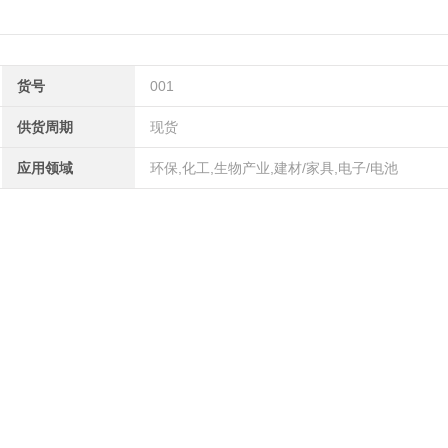
货号
001
供货周期
现货
应用领域
环保,化工,生物产业,建材/家具,电子/电池