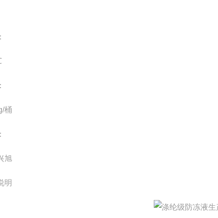
：
℃
：
g/桶
：
兴旭
说明