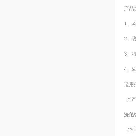
产品
1、
2、
3、
4、
适用
本产
涤纶
-25℃