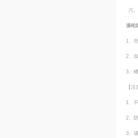
六。
涤纶
1、
2、
3、
【注
1、
2、
3、