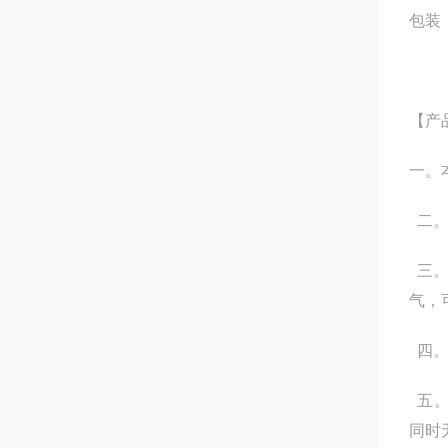
包装
【产
一。
二。
三。
气，
四。
五。
同时