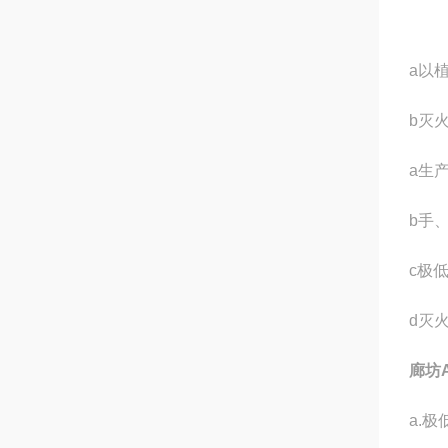
a以
b灭
a生
b手
c极
d灭
廊坊
a.