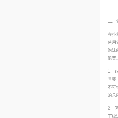
二、
在扑
使用
泡沫
浪费
1、
号要
不可
的关
2、
下经