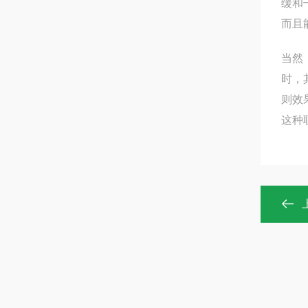
缓和
而且
当然
时，
则效
这种