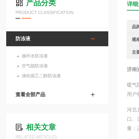
产品分类
详细
PRODUCT CLASSIFICATION
品
防冻液
规
主
循环水防冻液
空气能防冻液
济南
涤纶级乙二醇防冻液
暖气
用户
查看全部产品
河北
口、
相关文章
量：
RELATED ARTICLES