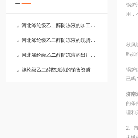
锅炉
用，
河北涤纶级乙二醇防冻液的加工与定做
河北涤纶级乙二醇防冻液的现货和品质
秋风
吗如
河北涤纶级乙二醇防冻液的出厂资质
锅炉
涤纶级乙二醇防冻液的销售资质
已吗
济南
的条
理和
2、
未经