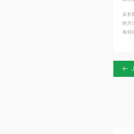
从长
的方
有何