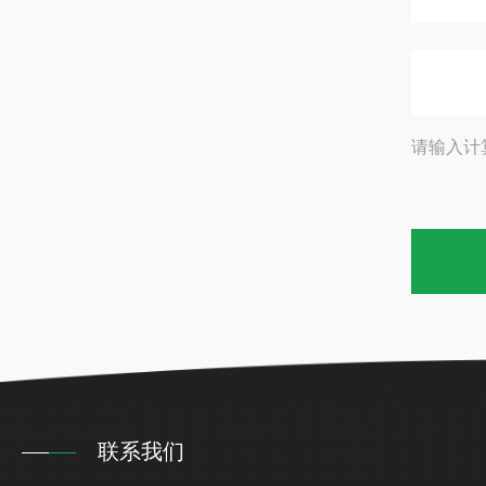
请输入计
联系我们