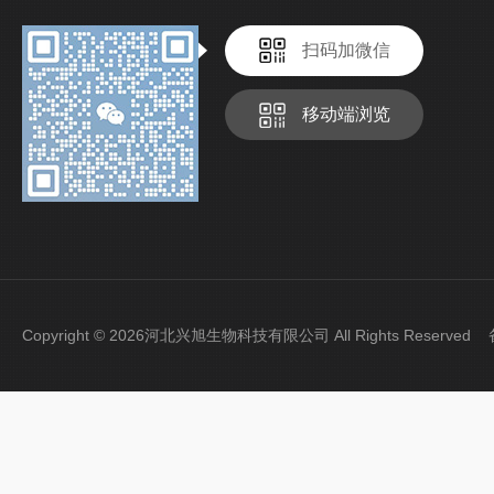
扫码加微信
移动端浏览
Copyright © 2026河北兴旭生物科技有限公司 All Rights Reserve