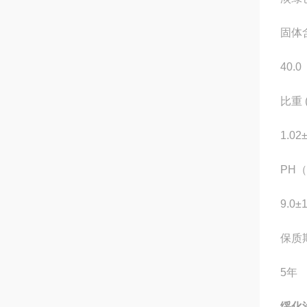
固体
40.0
比重 (
1.02
PH
9.0±
保质
5年
绥化