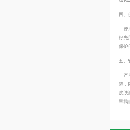
四、
使用
好先
保护
五、
产品
装，
皮肤
里我