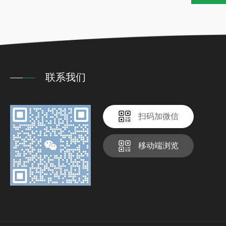
联系我们
扫码加微信
移动端浏览