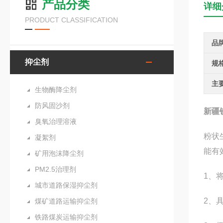
产品分类
详细
PRODUCT CLASSIFICATION
品
抑尘剂
规
主
生物酶降尘剂
防风固沙剂
新疆
臭氧治理溶液
粉状
凝絮剂
能有
矿用泡沫降尘剂
PM2.5治理剂
1、
城市道路保湿抑尘剂
2、
煤矿道路运输抑尘剂
铁路煤炭运输抑尘剂