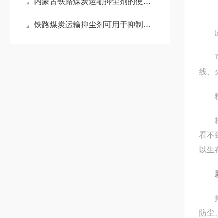
内蒙古铁路煤炭运输抑尘剂的使用效果
铁路煤炭运输抑尘剂可用于抑制煤炭在运输过程中产生的扬尘
应
可广
线、
粉尘
粉尘
看不
以生
抑尘
防尘