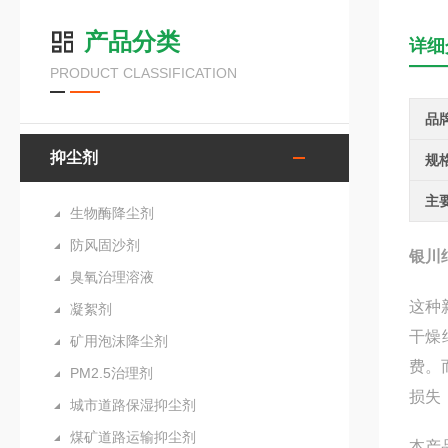
产品分类
详细
PRODUCT CLASSIFICATION
品
抑尘剂
规
主
生物酶降尘剂
防风固沙剂
银川
臭氧治理溶液
这种
凝絮剂
干燥
矿用泡沫降尘剂
费。
PM2.5治理剂
损失
城市道路保湿抑尘剂
煤矿道路运输抑尘剂
本产