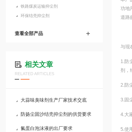
铁路煤炭运输抑尘剂
功地
环保结壳抑尘剂
道路
查看全部产品
与现
1.
相关文章
剂，
RELATED ARTICLES
2.
3.
大蒜味臭味剂生产厂家技术交底
防扬尘固沙结壳抑尘剂的供货要求
4.
氟蛋白泡沫液的出厂要求
5.