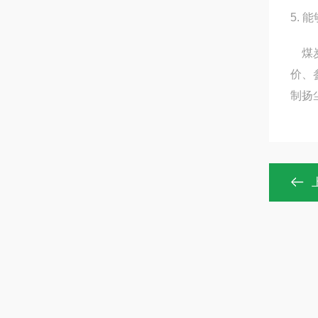
5.
煤炭
价、
制扬