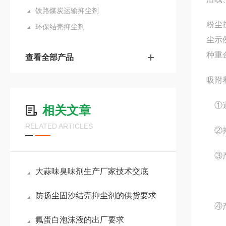
铁路煤炭运输抑尘剂
粉尘
环保结壳抑尘剂
尘示
种重
查看全部产品
吸附
①道
相关文章
RELATED ARTICLES
②抑
③产
大蒜味臭味剂生产厂家技术交底
防扬尘固沙结壳抑尘剂的供货要求
④产
氟蛋白泡沫液的出厂要求