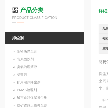
产品分类
详细
PRODUCT CLASSIFICATION
品
抑尘剂
规
主
生物酶降尘剂
防风固沙剂
防扬
臭氧治理溶液
抑尘
凝絮剂
之间
矿用泡沫降尘剂
尘、
PM2.5治理剂
城市道路保湿抑尘剂
抑尘
煤矿道路运输抑尘剂
沿线