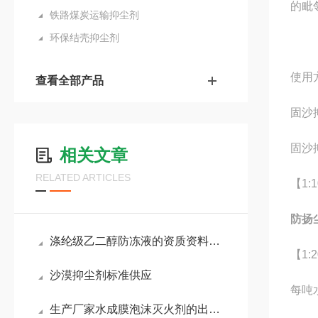
的毗
铁路煤炭运输抑尘剂
环保结壳抑尘剂
使用
查看全部产品
固沙
固沙
相关文章
RELATED ARTICLES
【1:
防扬
涤纶级乙二醇防冻液的资质资料齐全
【1:
沙漠抑尘剂标准供应
每吨
生产厂家水成膜泡沫灭火剂的出厂成分