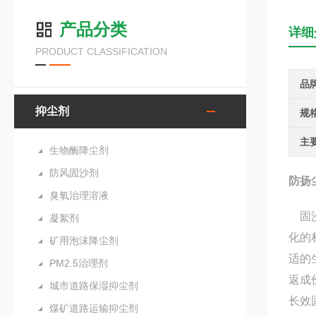
产品分类
详细
PRODUCT CLASSIFICATION
品
抑尘剂
规
主
生物酶降尘剂
防风固沙剂
防扬
臭氧治理溶液
固沙
凝絮剂
化的
矿用泡沫降尘剂
适的
PM2.5治理剂
返成
城市道路保湿抑尘剂
长效
煤矿道路运输抑尘剂