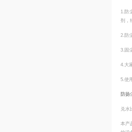
1.
剂，
2.
3.
4.
5.
防扬
兑水
本产