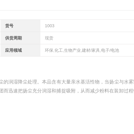
货号
1003
供货周期
现货
应用领域
环保,化工,生物产业,建材/家具,电子/电池
尘的润湿降尘处理。本品含有大量亲水基活性物，当扬尘与水雾
团而迅速把扬尘充分润湿和捕捉吸附，从而减少粉料在装卸过程