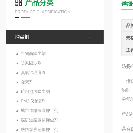
产品分类
详细
PRODUCT CLASSIFICATION
品
抑尘剂
规
主
生物酶降尘剂
防风固沙剂
防扬
臭氧治理溶液
港口
凝絮剂
触时
矿用泡沫降尘剂
尘危
PM2.5治理剂
城市道路保湿抑尘剂
产
煤矿道路运输抑尘剂
具有
铁路煤炭运输抑尘剂