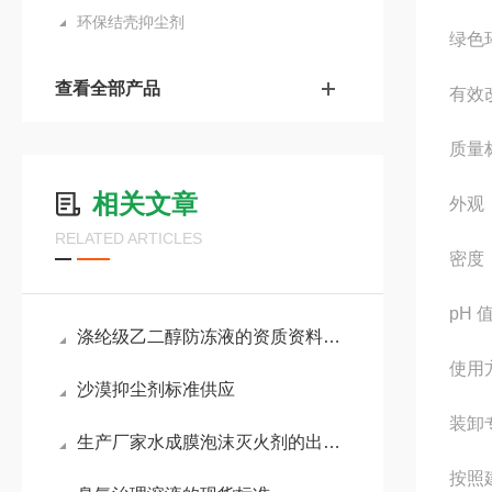
环保结壳抑尘剂
绿色
查看全部产品
有效
相关文章
外观
RELATED ARTICLES
密度（
pH 值
涤纶级乙二醇防冻液的资质资料齐全
使用
沙漠抑尘剂标准供应
装卸
生产厂家水成膜泡沫灭火剂的出厂成分
按照