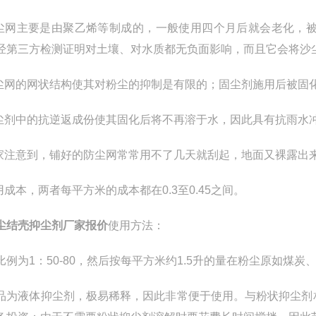
防尘网主要是由聚乙烯等制成的，一般使用四个月后就会老化，
经第三方检测证明对土壤、对水质都无负面影响，而且它会将沙
防尘网的网状结构使其对粉尘的抑制是有限的；固尘剂施用后被固
固尘剂中的抗逆返成份使其固化后将不再溶于水，因此具有抗雨水
大家注意到，铺好的防尘网常常用不了几天就刮起，地面又裸露出
使用成本，两者每平方米的成本都在0.3至0.45之间。
尘结壳抑尘剂厂家报价
使用方法：
比例为1：50-80，然后按每平方米约1.5升的量在粉尘原如煤
品为液体抑尘剂，极易稀释，因此非常便于使用。与粉状抑尘剂