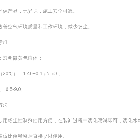
环保产品，无异味，施工安全可靠。
改善空气环境质量和工作环境，减少扬尘。
质量标准
：透明微黄色液体；
20℃）：1.40±0.1 g/cm3；
：6.5-9.0。
方法
专用粉尘控制剂使用方便，在装卸过程中雾化喷淋即可，雾化水粒细化
建议比例稀释后直接喷淋使用。