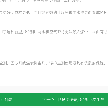
节省了时间、减少了劳动强度，提高了工作效率。
果更好，成本更低，而且能有效防止煤粉被雨水冲走而造成的环
用了这种新型抑尘剂后两水和空气都将无法渗入煤中，从而有助
尘剂、固沙剂或煤炭抑尘剂。该抑生剂使用液具有优质的保湿、
返回列表
下一个：
防扬尘结壳抑尘剂北京生产厂