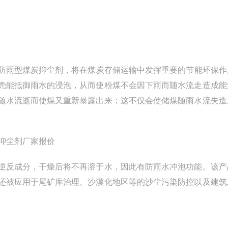
防雨型煤炭抑尘剂，将在煤炭存储运输中发挥重要的节能环保作
壳能抵御雨水的浸泡，从而使粉煤不会因下雨而随水流走造成能
随水流逝而使煤又重新暴露出来；这不仅会使储煤随雨水流失造
逆反成分，干燥后将不再溶于水，因此有防雨水冲泡功能。该产
还被应用于尾矿库治理、沙漠化地区等的沙尘污染防控以及建筑