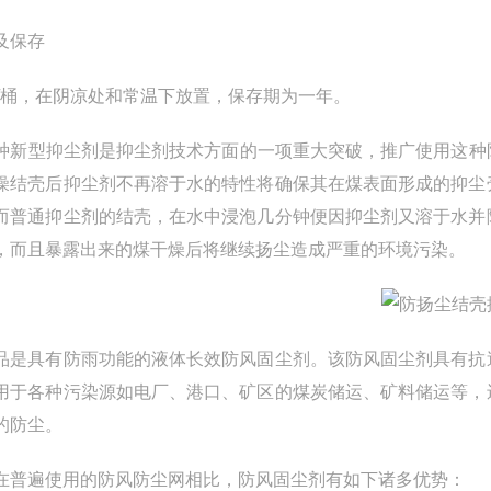
及保存
kg/桶，在阴凉处和常温下放置，保存期为一年。
新型抑尘剂是抑尘剂技术方面的一项重大突破，推广使用这种
燥结壳后抑尘剂不再溶于水的特性将确保其在煤表面形成的抑尘
而普通抑尘剂的结壳，在水中浸泡几分钟便因抑尘剂又溶于水并
，而且暴露出来的煤干燥后将继续扬尘造成严重的环境污染。
品是具有防雨功能的液体长效防风固尘剂。该防风固尘剂具有抗
用于各种污染源如电厂、港口、矿区的煤炭储运、矿料储运等，
的防尘。
在普遍使用的防风防尘网相比，防风固尘剂有如下诸多优势：