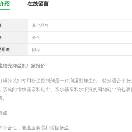
介绍
在线留言
牌
其他品牌
格
齐全
要用途
阻垢
尘结壳抑尘剂厂家报价
码头装卸专用粉尘控制剂是一种润湿型抑尘剂，特别适合于扬
，形成的憎水基亲和硅尘、亲水基亲和水溶液的围绕硅尘的包裹
害。
品特点
的亲合性，能迅速润湿和捕捉扬尘。