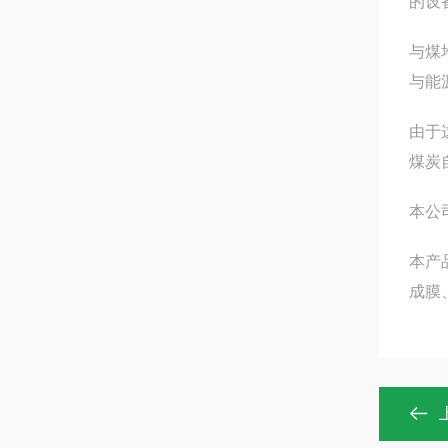
的设
与煤
与能
由于
煤炭
本公
本产
成膜