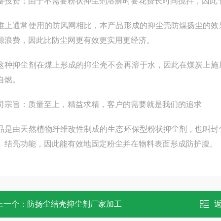
备投资；由于不需要粉状抑尘剂溶解时要花费长时间搅拌，因此
堆上通常使用的防风网相比，本产品形成的抑尘壳防煤扬尘的效
源浪费，因此比防尘网更有效更实用更经济。
这种抑尘剂在煤上形成的抑尘壳不会再溶于水，因此在煤炭上施
自燃。
司宗旨：质量至上，精益求精，客户的需要就是我们的追求
品是由天然植物纤维改性制成的生态环保型粉状抑尘剂，也叫封
、结亮功能，因此能有效地固定粉尘并在物料表面形成防护腹。
上一个：
防扬尘结壳抑尘剂厂家加工