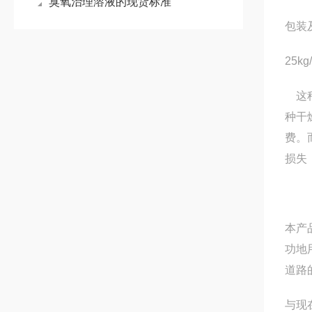
臭氧治理溶液的现货标准
包装
25
这种
种干
费。
损失
本产
功地
道路
与现