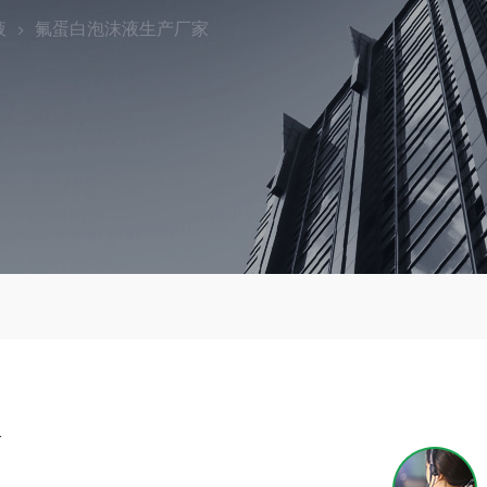
液
氟蛋白泡沫液生产厂家
家