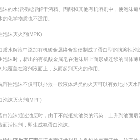
泡沫的水溶液能溶解于酒精、丙酮和其他有机溶剂中，使泡沫遭
水的化学物质也不适用。
性泡沫灭火剂(MPK)
白质水解液中添加有机酸金属络合盐便制成了蛋白型的抗溶性泡
生泡沫时，析出的有机酸金属皂在泡沫层上面形成连续的固体薄
久地覆盖在溶剂液面上，从而起到灭火的作用。
抗溶性泡沫不仅可以扑救一般液体烃类的火灾可以有效地扑灭水
白泡沫灭火剂(MPF)
蛋白泡沫通过油层时，由于不能抵抗油类的污染，上升到油面后
表面活性剂，即生成氟蛋白泡沫。