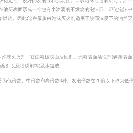
热稳定性、较好的浸润性和流动性。当该泡沫通过油层时，油不
在油层表面形成一个包有小油滴的不燃烧的泡沫层，即使泡沫中
开始燃烧。因此;这种氟蛋白泡沫灭火剂适用于较高温度下的油类
化学泡沫灭火剂。它由氟碳表面活性剂、无氟表面活性剂(碳氯表
助溶剂以及增稠剂等)及水组成。
为低倍数、中倍数和高倍数3种。发泡倍数在20倍以下称为低倍数