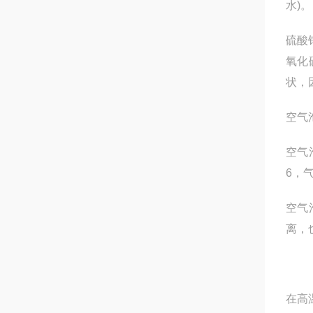
水)。
硫酸
氧化
状，
空气
空气
6，
空气
离，
在高