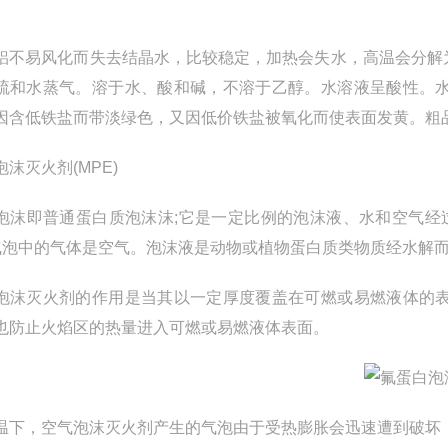
铝不易风化而失去结晶水，比较稳定，加热会失水，高温会分解
硫和水蒸气。溶于水、酸和碱，不溶于乙醇。水溶液呈酸性。
因含低铁盐而带淡绿色，又因低价铁盐被氧化而使表面发黄。粗
泡沫灭火剂(MPE)
泡沫即普通蛋白质泡沫沫;它是一定比例的泡沫液、水和空气经过机
气泡中的气体是空气。泡沫液是动物或植物蛋白质类物质经水解
泡沫灭火剂的作用是当其以一定厚度覆盖在可燃或易燃液体的
也防止火焰区的热量进入可燃或易燃液体表面。
温下，空气泡沫灭火剂产生的气泡由于受热膨胀会迅速遭到破坏