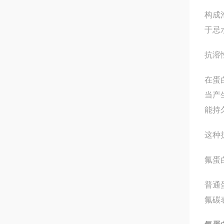
构成
于忌
抗溶
在蛋
当产
能持
这种
氟蛋
普通
氟碳