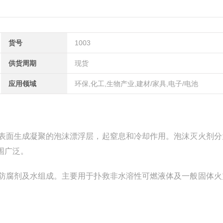
货号
1003
供货周期
现货
应用领域
环保,化工,生物产业,建材/家具,电子/电池
表面生成凝聚的泡沫漂浮层，起窒息和冷却作用。泡沫灭火剂分
围广泛。
防腐剂及水组成。主要用于扑救非水溶性可燃液体及一般固体火