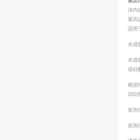
氟蛋
沫内
量高
适用
水成
水成
或硅
根据
200
发泡
发泡