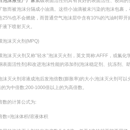
白泡沫液生产厂家
氟碳表面活性剂具有良好的表面活性、较高的
扩散而被泡沫分隔成小油滴。这些小油滴被未污染的泡沫包裹，
达25%也不会燃烧，而普通空气泡沫层中含有10%的汽油时即
于液下喷射灭火。
膜泡沫灭火剂(MPQ)
膜泡沫灭火剂又称"轻水"泡沫灭火剂，英文简称:AFFF，或氟
酮表面活性剂)和改进泡沫性能的添加剂(泡沫稳定剂、抗冻剂、
泡沫灭火剂溶液成泡后发泡倍数(膨胀率)的大小;泡沫灭火剂可以分
倍的为中倍数;200-1000倍以上的为高倍数。
倍数的计算公式为:
倍数=泡沫体积/溶液体积