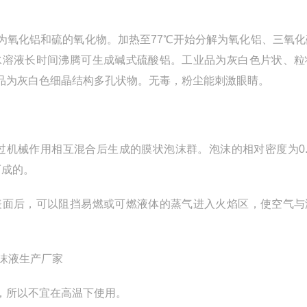
为氧化铝和硫的氧化物。加热至77℃开始分解为氧化铝、三氧化
水溶液长时间沸腾可生成碱式硫酸铝。工业品为灰白色片状、粒
品为灰白色细晶结构多孔状物。无毒，粉尘能刺激眼睛。
械作用相互混合后生成的膜状泡沫群。泡沫的相对密度为0.11
而成的。
表面后，可以阻挡易燃或可燃液体的蒸气进入火焰区，使空气与
，所以不宜在高温下使用。