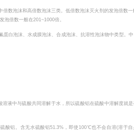
中倍数泡沫和高倍数泡沫三类。低倍数泡沫灭火剂的发泡倍数一般
泡倍数一般在201~1000倍。
氟蛋白泡沫、水成膜泡沫、合成泡沫、抗溶性泡沫物中类型。中
。
硫酸溶液中与硫酸共同溶解于水，所以硫酸铝在硫酸中溶解度就是
硫酸铝。含无水硫酸铝51.3%，即使100℃也不会自溶(溶于