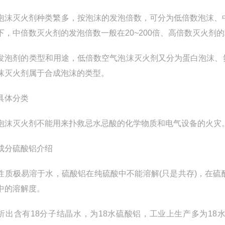
泡沫灭火剂种类繁多，按泡沫的发泡倍数，可分为低倍数泡沫、
下，中倍数灭火剂的发泡倍数一般在20~200倍、高倍数灭火剂的发
发泡剂的类型和用途，低倍数空气泡沫灭火剂又分为蛋白泡沫、
沫灭火剂属于合成泡沫的类型。
具体分类
泡沫灭火剂不能用来扑救忌水忌酸的化学物质和电气设备的火灾
成分硫酸铝介绍
性质极易溶于水，硫酸铝在纯硫酸中不能溶解(只是共存)，在
中的溶解度。
析出含有18分子结晶水，为18水硫酸铝，工业上生产多为18水