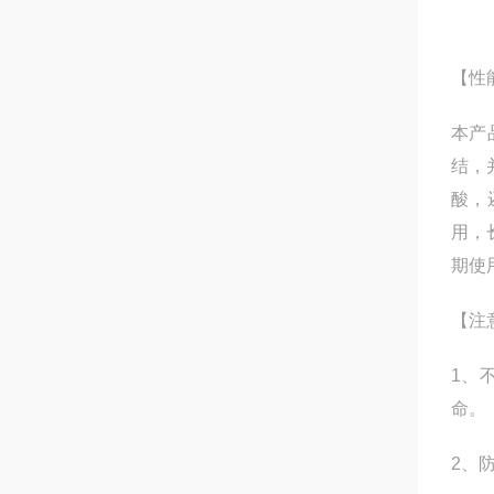
【性
本产
结，
酸，
用，
期使
【注
1、
命。
2、