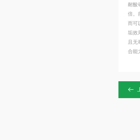
耐酸
倍。
而可
垢效
且无
合能