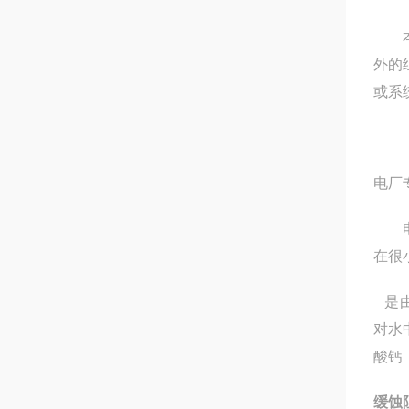
本品
外的
或系
电厂
电厂
在很
是由
对水
酸钙
缓蚀