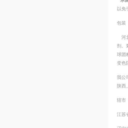
杀
以免
包装：
河北
剂、
球团
变色
我公
陕西
辖市
江苏