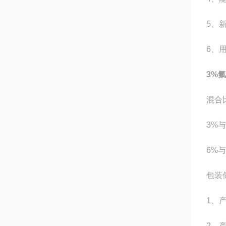
5、
6、
3%
混合
3%与
6%与
包装
1、产
2、