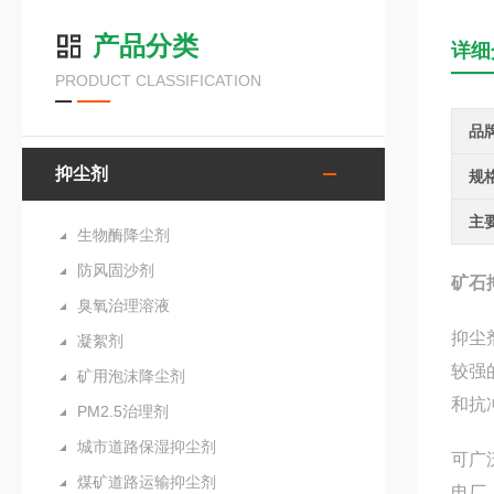
产品分类
详细
PRODUCT CLASSIFICATION
品
抑尘剂
规
主
生物酶降尘剂
防风固沙剂
矿石
臭氧治理溶液
抑尘
凝絮剂
较强
矿用泡沫降尘剂
和抗
PM2.5治理剂
城市道路保湿抑尘剂
可广
煤矿道路运输抑尘剂
电厂