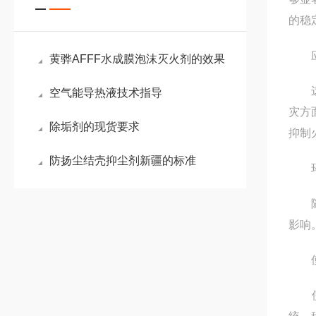
的稳
应
黄骅AFFF水成膜泡沫灭火剂的效果
这种
空气能导热液技术指导
灾方
除垢剂的现货要求
抑制
防扬尘结壳抑尘剂新疆的标准
环
随着
影响
使
使用