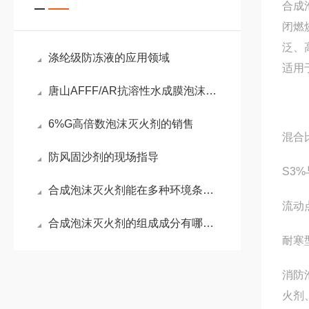
合成
闭燃
泛、
涤纶级防冻液的应用领域
适用
唐山AFFF/AR抗溶性水成膜泡沫灭火剂的检测报告
6%G高倍数泡沫灭火剂的销售
混合
防风固沙剂的现场指导
S3
合成泡沫灭火剂能在多种环境条件下保持稳定
流动
合成泡沫灭火剂的组成成分有哪些？
耐寒型
消防
火剂