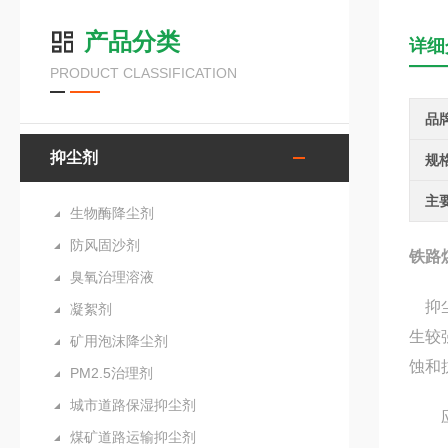
产品分类
详细
PRODUCT CLASSIFICATION
品
抑尘剂
规
主
生物酶降尘剂
防风固沙剂
铁路
臭氧治理溶液
抑尘
凝絮剂
生较
矿用泡沫降尘剂
蚀和
PM2.5治理剂
城市道路保湿抑尘剂
应
煤矿道路运输抑尘剂