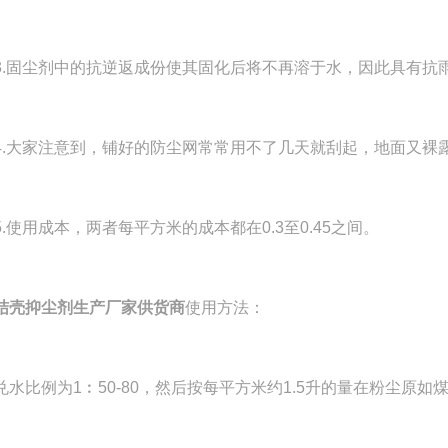
固尘剂中的抗逆返成份使其固化后将不再溶于水，因此具有抗雨
大家注意到，铺好的防尘网常常用不了几天就刮起，地面又裸
使用成本，两者每平方米的成本都在0.3至0.45之间。
结壳抑尘剂生产厂家供货商
使用方法：
比例为1︰50-80，然后按每平方米约1.5升的量在粉尘原如