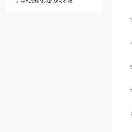
臭氧治理溶液的现货标准
3.
4.
5.
兑水