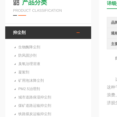
产品分类
详细
PRODUCT CLASSIFICATION
品
抑尘剂
规
主
生物酶降尘剂
防风固沙剂
臭氧治理溶液
凝絮剂
这种
矿用泡沫降尘剂
这种
PM2.5治理剂
浪费
城市道路保湿抑尘剂
济损
煤矿道路运输抑尘剂
铁路煤炭运输抑尘剂