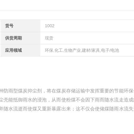
货号
1002
供货周期
现货
应用领域
环保,化工,生物产业,建材/家具,电子/电池
防雨型煤炭抑尘剂，将在煤炭存储运输中发挥重要的节能环保
尘壳能抵御雨水的浸泡，从而使粉煤不会因下雨而随水流走造成
并随水流逝而使煤又重新暴露出来；这不仅会使储煤随雨水流失