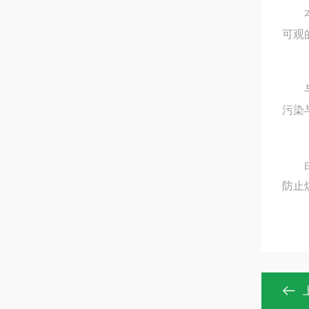
本产
可观
与煤
污染
由于
防止