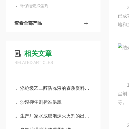
环保结壳抑尘剂
本产
已成
查看全部产品
地和
相关文章
RELATED ARTICLES
1.
涤纶级乙二醇防冻液的资质资料齐全
尘剂
沙漠抑尘剂标准供应
等。
生产厂家水成膜泡沫灭火剂的出厂成分
2.