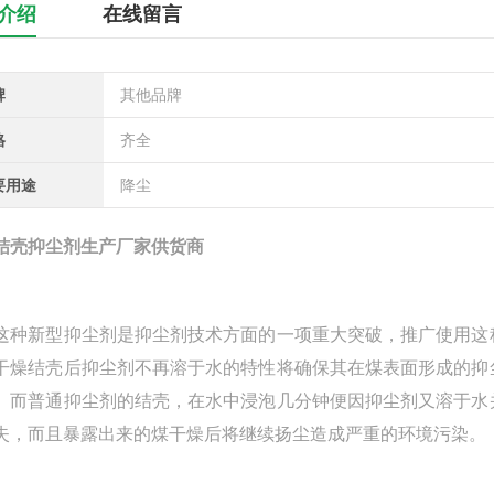
介绍
在线留言
牌
其他品牌
格
齐全
要用途
降尘
结壳抑尘剂生产厂家供货商
新型抑尘剂是抑尘剂技术方面的一项重大突破，推广使用这种
干燥结壳后抑尘剂不再溶于水的特性将确保其在煤表面形成的抑
。而普通抑尘剂的结壳，在水中浸泡几分钟便因抑尘剂又溶于水
失，而且暴露出来的煤干燥后将继续扬尘造成严重的环境污染。