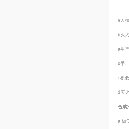
a以
b灭
a生
b手
c极
d灭
合成
a.