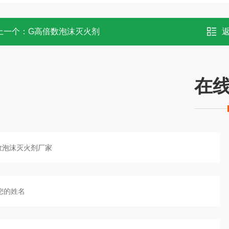
上一个：
G高倍数泡沫灭火剂
在