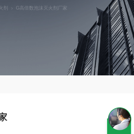
火剂
G高倍数泡沫灭火剂厂家
家