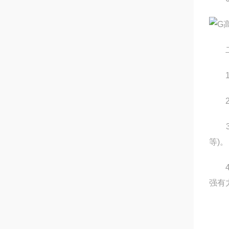
二、
1、
2、
3、
等)。
4、
强有