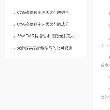
一、
6%G高倍数泡沫灭火剂的销售
1、
6%G高倍数泡沫灭火剂的成分
它们
3%AF/AR抗溶性水成膜泡沫灭火剂厂家资质齐全
2、
于油
光触媒臭氧治理溶液的公司资质
3、
减少
4、
5、
火的
6、