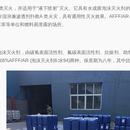
下的油类灭火，并适用于“液下喷射"灭火。它具有水成膜泡沫灭
润兼渗透剂扑救A 类火灾，具有通用性灭火效果。AFFF/A
车库等单位和燃料易泄露的场所。
环保型泡沫灭火剂，由碳氢表面活性剂、氟碳表面活性剂、抗燥剂
7)和6%AFFF/AR (泡沫灭火剂6∶水94)两种。保质期为八