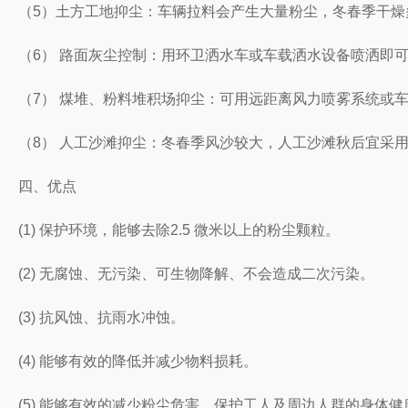
（5）土方工地抑尘：车辆拉料会产生大量粉尘，冬春季干
（6） 路面灰尘控制：用环卫洒水车或车载洒水设备喷洒即
（7） 煤堆、粉料堆积场抑尘：可用远距离风力喷雾系统或
（8） 人工沙滩抑尘：冬春季风沙较大，人工沙滩秋后宜采
四、优点
(1) 保护环境，能够去除2.5 微米以上的粉尘颗粒。
(2) 无腐蚀、无污染、可生物降解、不会造成二次污染。
(3) 抗风蚀、抗雨水冲蚀。
(4) 能够有效的降低并减少物料损耗。
(5) 能够有效的减少粉尘危害，保护工人及周边人群的身体健