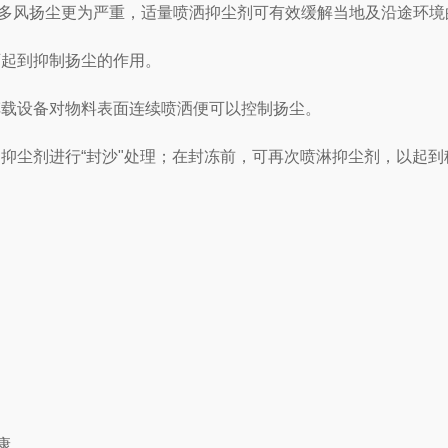
燥多风扬尘更为严重，适量喷洒抑尘剂可有效缓解当地及沿途环境
可起到抑制扬尘的作用。
车载设备对物料表面连续喷洒便可以控制扬尘。
用抑尘剂进行“封沙"处理；在封冻前，可再次喷淋抑尘剂，以起
康