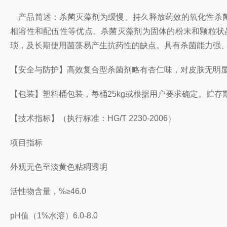
产品简述：杀菌灭藻剂为缓慢、持久释放药效的氧化性杀菌
相溶性和配伍性等优点。杀菌灭藻剂为固体的粉末和颗粒状
琐，及长期使用菌藻易产生抗药性的缺点。具有杀菌能力强
【安全与防护】高效复合型杀菌剂略有杏仁味，对皮肤无明
【包装】塑料桶包装，每桶25kg或根据用户要求确定。贮存
【技术指标】（执行标准：HG/T 2230-2006）
项目
指标
外观
无色至淡黄色粘稠透明
活性物含量，%≥46.0
pH值（1%水溶）6.0-8.0